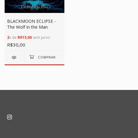
BLACKMOON ECLIPSE -
The Wolf in the Man
2
x de
R$15,00
sem juros
R$30,00