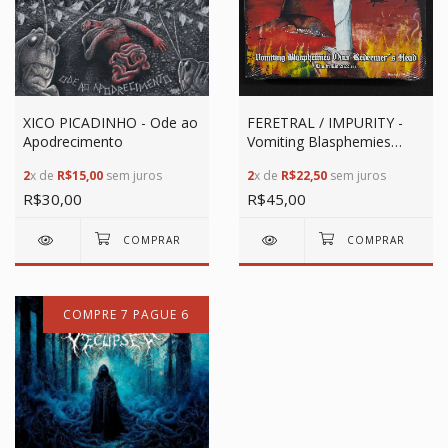
XICO PICADINHO - Ode ao
FERETRAL / IMPURITY -
Apodrecimento
Vomiting Blasphemies
Over Redeemer's Head
2
x de
R$15,00
sem juros
2
x de
R$22,50
sem juros
R$30,00
R$45,00
COMPRE 7 PAGUE 6