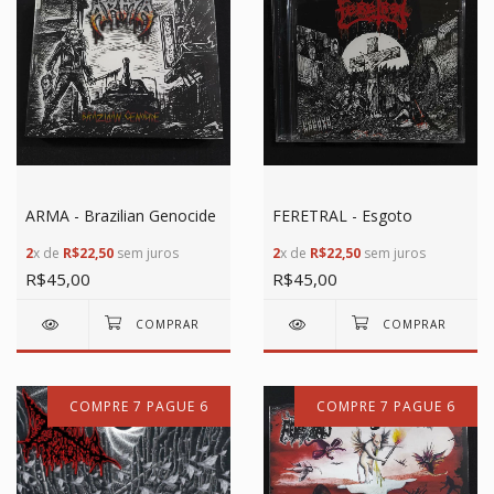
ARMA - Brazilian Genocide
FERETRAL - Esgoto
2
x de
R$22,50
sem juros
2
x de
R$22,50
sem juros
R$45,00
R$45,00
COMPRE 7 PAGUE 6
COMPRE 7 PAGUE 6