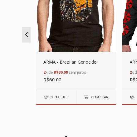
ARMA - Brazilian Genocide
ARM
2
x de
R$30,00
sem juros
2
x 
R$60,00
R$
COMPRAR
DETALHES
COMPRAR