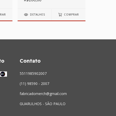
RAR
DETALHES
COMPRAR
DETALH
to
Contato
5511985902007
(11) 98590 - 2007
fabricadomerch@gmail.com
GUARULHOS - SÃO PAULO