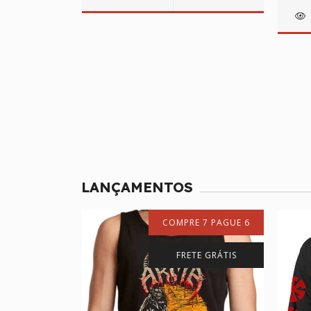
LANÇAMENTOS
 7 PAGUE 6
COMPRE 7 PAGUE 6
TE GRÁTIS
FRETE GRÁTIS