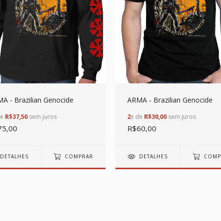
A - Brazilian Genocide
ARMA - Brazilian Genocide
de
R$37,50
sem juros
2
x de
R$30,00
sem juros
75,00
R$60,00
DETALHES
COMPRAR
DETALHES
COMP