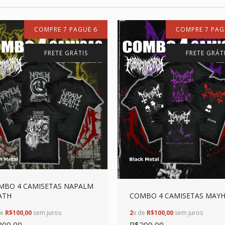
COMPRE 7 PAGUE 6
COMPRE 7 PAG
FRETE GRÁTIS
FRETE GRÁT
MBO 4 CAMISETAS NAPALM
ATH
COMBO 4 CAMISETAS MAY
de
R$100,00
sem juros
2
x de
R$100,00
sem juros
200,00
R$200,00