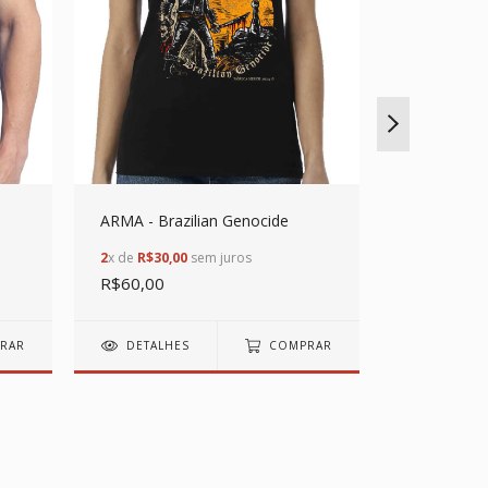
ARMA - Brazilian Genocide
DENIAL OF 
Wake of a V
2
x de
R$30,00
sem juros
R$60,00
2
x de
R$30,0
R$60,00
RAR
DETALHES
COMPRAR
DETALH