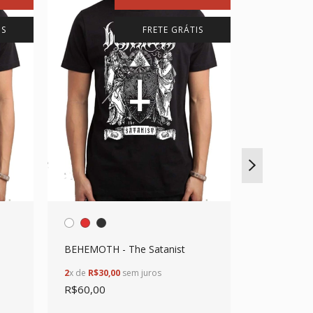
IS
FRETE GRÁTIS
BEHEMOTH - The Satanist
BAPHOME
2
x de
R$30,00
sem juros
2
x de
R$30,0
R$60,00
R$60,00