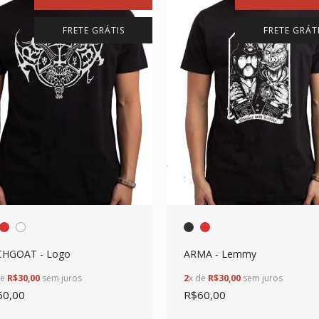
FRETE GRÁTIS
FRETE GRÁT
CHGOAT - Logo
ARMA - Lemmy
de
R$30,00
sem juros
2
x de
R$30,00
sem juros
60,00
R$60,00