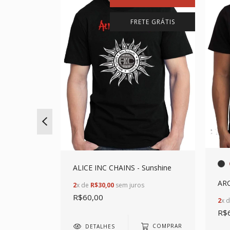
FRETE GRÁTIS
ALICE INC CHAINS - Sunshine
AR
2
x de
R$30,00
sem juros
R$60,00
2
x 
R$
COMPRAR
DETALHES
COMPRAR