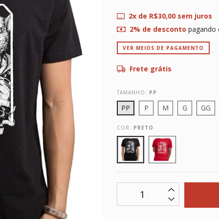
2
x de
R$30,00
sem juros
2% de desconto
pagando 
VER MEIOS DE PAGAMENTO
Frete grátis
TAMANHO:
PP
PP
P
M
G
GG
COR:
PRETO