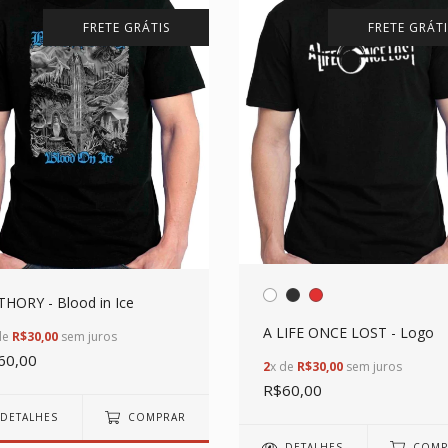
FRETE GRÁTIS
FRETE GRÁTI
HORY - Blood in Ice
A LIFE ONCE LOST - Logo
de
R$30,00
sem juros
60,00
2
x de
R$30,00
sem juros
R$60,00
DETALHES
COMPRAR
DETALHES
COMP