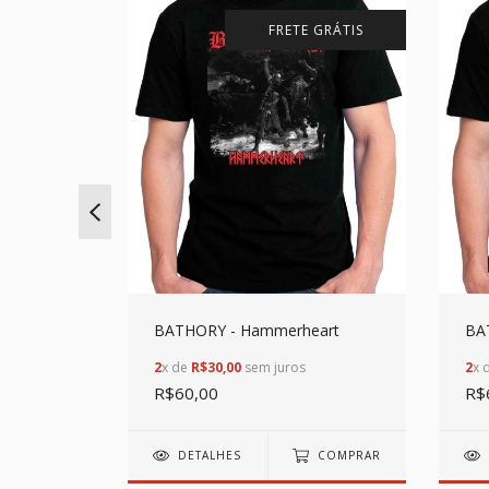
 GRÁTIS
FRETE GRÁTIS
BATHORY - Hammerheart
BAT
2
x de
R$30,00
sem juros
2
x 
R$60,00
R$
DETALHES
COMPRAR
COMPRAR