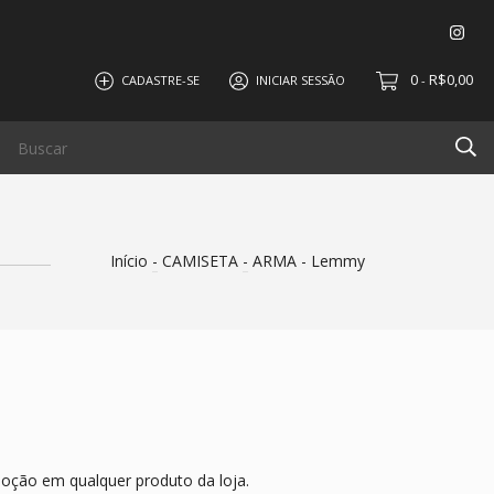
0
R$0,00
CADASTRE-SE
INICIAR SESSÃO
-
Início
-
CAMISETA
-
ARMA - Lemmy
oção em qualquer produto da loja.