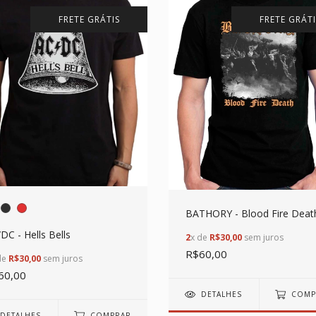
FRETE GRÁTIS
FRETE GRÁTI
BATHORY - Blood Fire Deat
DC - Hells Bells
2
x de
R$30,00
sem juros
R$60,00
de
R$30,00
sem juros
60,00
DETALHES
COMP
DETALHES
COMPRAR