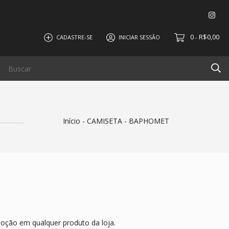
0
R$0,00
CADASTRE-SE
INICIAR SESSÃO
-
Início
-
CAMISETA
-
BAPHOMET
oção em qualquer produto da loja.