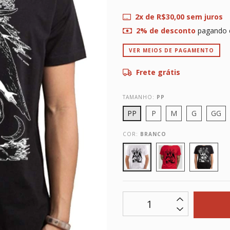
2
x de
R$30,00
sem juros
2% de desconto
pagando 
VER MEIOS DE PAGAMENTO
Frete grátis
TAMANHO:
PP
PP
P
M
G
GG
COR:
BRANCO