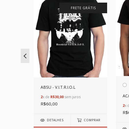
 GRÁTIS
FRETE GRÁTIS
ABSU - V.I.T.R.I.O.L
Logo
AC/
2
x de
R$30,00
sem juros
R$60,00
2
x 
R$
DETALHES
COMPRAR
COMPRAR