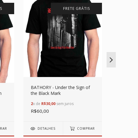
S
FRETE GRÁTIS
BATHORY - Under the Sign of
h
the Black Mark
ABOMINA
Logo
2
x de
R$30,00
sem juros
R$60,00
2
x de
R$30
R$60,00
RAR
DETALHES
COMPRAR
DETAL