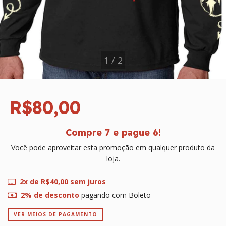
1
/
2
R$80,00
Compre 7 e pague 6!
Você pode aproveitar esta promoção em qualquer produto da
loja.
2
x de
R$40,00
sem juros
2% de desconto
pagando com Boleto
VER MEIOS DE PAGAMENTO