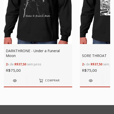
DARKTHRONE - Under a Funeral
Moon
SORE THROAT
2
x de
R$37,50
sem juros
2
x de
R$37,50
sem jur
R$75,00
R$75,00
COMPRAR