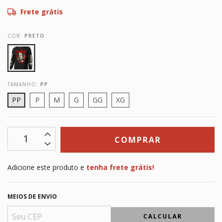
Frete grátis
COR:
PRETO
TAMANHO:
PP
PP
P
M
G
GG
XG
Adicione este produto e
tenha frete grátis!
MEIOS DE ENVIO
CALCULAR