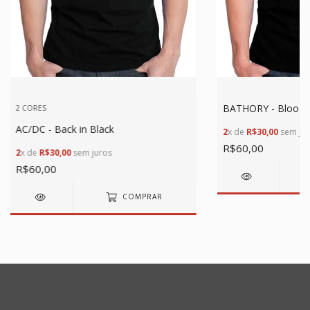
BATHORY - Blood F
2 CORES
AC/DC - Back in Black
2
x de
R$30,00
sem jur
R$60,00
2
x de
R$30,00
sem juros
R$60,00
COMPRAR