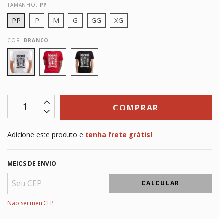
TAMANHO:
PP
PP
P
M
G
GG
XG
COR:
BRANCO
Adicione este produto e
tenha frete grátis!
MEIOS DE ENVIO
CALCULAR
Não sei meu CEP