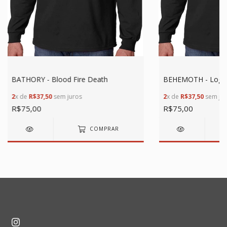
BATHORY - Blood Fire Death
BEHEMOTH - Logo
2
x de
R$37,50
sem juros
2
x de
R$37,50
sem jur
R$75,00
R$75,00
COMPRAR