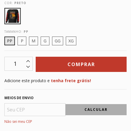
COR:
PRETO
TAMANHO:
PP
PP
P
M
G
GG
XG
Adicione este produto e
tenha frete grátis!
MEIOS DE ENVIO
CALCULAR
Não sei meu CEP