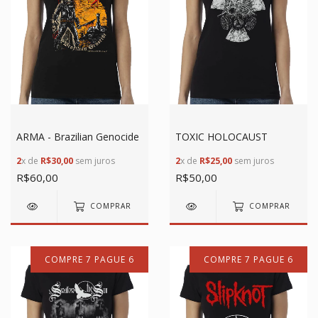
ARMA - Brazilian Genocide
TOXIC HOLOCAUST
2
x de
R$30,00
sem juros
2
x de
R$25,00
sem juros
R$60,00
R$50,00
COMPRAR
COMPRAR
COMPRE 7 PAGUE 6
COMPRE 7 PAGUE 6