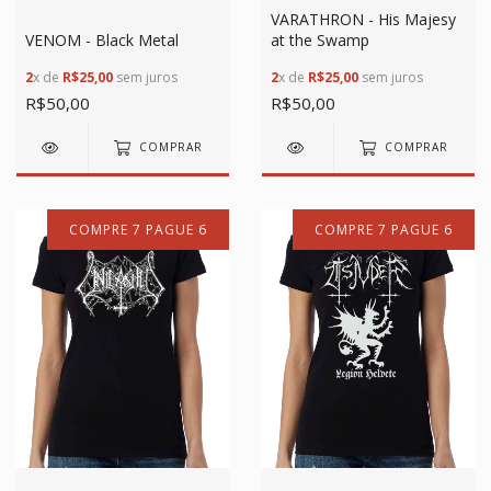
VARATHRON - His Majesy
VENOM - Black Metal
at the Swamp
2
x de
R$25,00
sem juros
2
x de
R$25,00
sem juros
R$50,00
R$50,00
COMPRAR
COMPRAR
COMPRE 7 PAGUE 6
COMPRE 7 PAGUE 6