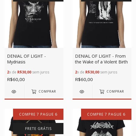
DENIAL OF LIGHT -
DENIAL OF LIGHT - From
Mydriasis
the Wake of a Violent Birth
2
x de
R$30,00
sem juros
2
x de
R$30,00
sem juros
R$60,00
R$60,00
COMPRAR
COMPRAR
COMPRE 7 PAGUE 6
COMPRE 7 PAGUE 6
FRETE GRÁTIS