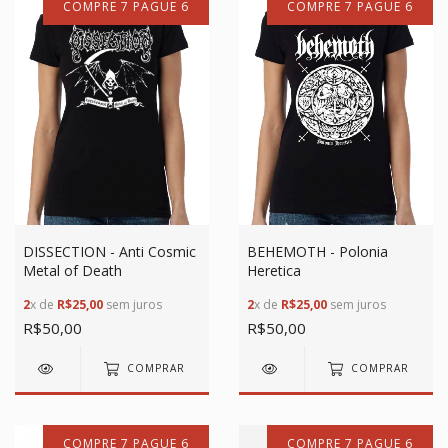
COMPRE 7 PAGUE 6
COMPRE 7 PAGUE 6
DISSECTION - Anti Cosmic
BEHEMOTH - Polonia
Metal of Death
Heretica
2
x de
R$25,00
sem juros
2
x de
R$25,00
sem juros
R$50,00
R$50,00
COMPRAR
COMPRAR
COMPRE 7 PAGUE 6
COMPRE 7 PAGUE 6