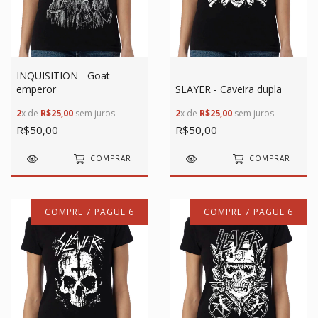
INQUISITION - Goat
emperor
SLAYER - Caveira dupla
2
x de
R$25,00
sem juros
2
x de
R$25,00
sem juros
R$50,00
R$50,00
COMPRAR
COMPRAR
COMPRE 7 PAGUE 6
COMPRE 7 PAGUE 6