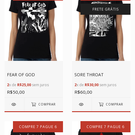
FRETE GRÁTIS
FEAR OF GOD
SORE THROAT
2
x de
R$25,00
sem juros
2
x de
R$30,00
sem juros
R$50,00
R$60,00
COMPRAR
COMPRAR
COMPRE 7 PAGUE 6
COMPRE 7 PAGUE 6