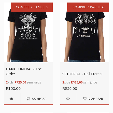
COMPRE 7 PAGUE 6
COMPRE 7 PAGUE 6
DARK FUNERAL - The
Order
SETHERIAL - Hell Eternal
2
x de
R$25,00
sem juros
2
x de
R$25,00
sem juros
R$50,00
R$50,00
COMPRAR
COMPRAR