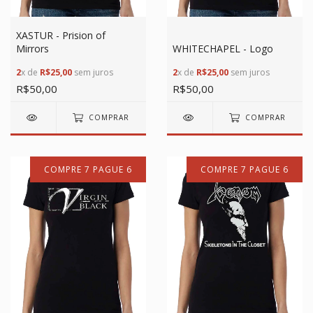
XASTUR - Prision of
Mirrors
WHITECHAPEL - Logo
2
x de
R$25,00
sem juros
2
x de
R$25,00
sem juros
R$50,00
R$50,00
COMPRAR
COMPRAR
COMPRE 7 PAGUE 6
COMPRE 7 PAGUE 6