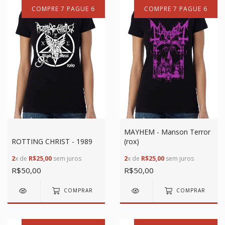
COMPRE 7 PAGUE 6
COMPRE 7 PAGUE 6
MAYHEM - Manson Terror
ROTTING CHRIST - 1989
(rox)
2
x de
R$25,00
sem juros
2
x de
R$25,00
sem juros
R$50,00
R$50,00
COMPRAR
COMPRAR