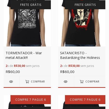
FRETE GRÁTIS
FRETE GRÁTIS
TORMENTADOR - War
SATANICRISTO -
metal Attack!!!
Bastardizing the Holiness
2
x de
R$30,00
sem juros
2
x de
R$30,00
sem juros
R$60,00
R$60,00
COMPRAR
COMPRAR
COMPRE 7 PAGUE 6
COMPRE 7 PAGUE 6