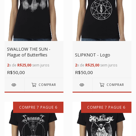
SWALLOW THE SUN -
Plague of Butterflies
SLIPKNOT - Logo
2
x de
R$25,00
sem juros
2
x de
R$25,00
sem juros
R$50,00
R$50,00
COMPRAR
COMPRAR
COMPRE 7 PAGUE 6
COMPRE 7 PAGUE 6