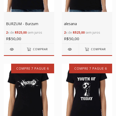
BURZUM - Burzum
alesana
2
x de
R$25,00
sem juros
2
x de
R$25,00
sem juros
R$50,00
R$50,00
COMPRAR
COMPRAR
COMPRE 7 PAGUE 6
COMPRE 7 PAGUE 6