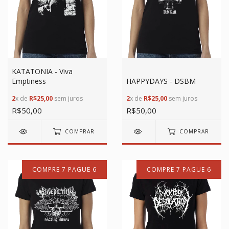
KATATONIA - Viva
Emptiness
HAPPYDAYS - DSBM
2
x de
R$25,00
sem juros
2
x de
R$25,00
sem juros
R$50,00
R$50,00
COMPRAR
COMPRAR
COMPRE 7 PAGUE 6
COMPRE 7 PAGUE 6