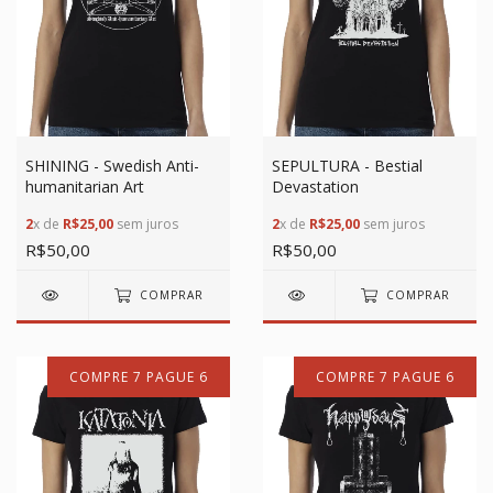
SHINING - Swedish Anti-
SEPULTURA - Bestial
humanitarian Art
Devastation
2
x de
R$25,00
sem juros
2
x de
R$25,00
sem juros
R$50,00
R$50,00
COMPRAR
COMPRAR
COMPRE 7 PAGUE 6
COMPRE 7 PAGUE 6