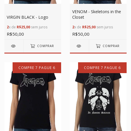
VENOM - Skeletons in the
VIRGIN BLACK - Logo
Closet
2
x de
R$25,00
sem juros
2
x de
R$25,00
sem juros
R$50,00
R$50,00
COMPRAR
COMPRAR
COMPRE 7 PAGUE 6
COMPRE 7 PAGUE 6