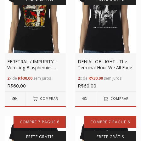
FERETRAL / IMPURITY -
DENIAL OF LIGHT - The
Vomiting Blasphemies
Terminal Hour We All Fade
Over Redeemer's Head
2
x de
R$30,00
sem juros
2
x de
R$30,00
sem juros
R$60,00
R$60,00
COMPRAR
COMPRAR
COMPRE 7 PAGUE 6
COMPRE 7 PAGUE 6
FRETE GRÁTIS
FRETE GRÁTIS