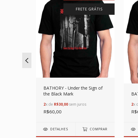
 GRÁTIS
FRETE GRÁTIS
BATHORY - Under the Sign of
e Death
the Black Mark
BAT
2
x de
R$30,00
sem juros
2
x 
R$60,00
R$
COMPRAR
DETALHES
COMPRAR