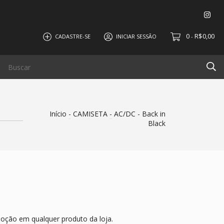
0
R$0,00
CADASTRE-SE
INICIAR SESSÃO
-
Início
-
CAMISETA
-
AC/DC - Back in
Black
oção em qualquer produto da loja.