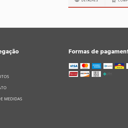
DETALHES
COMP
egação
Formas de pagamen
UTOS
ATO
DE MEDIDAS