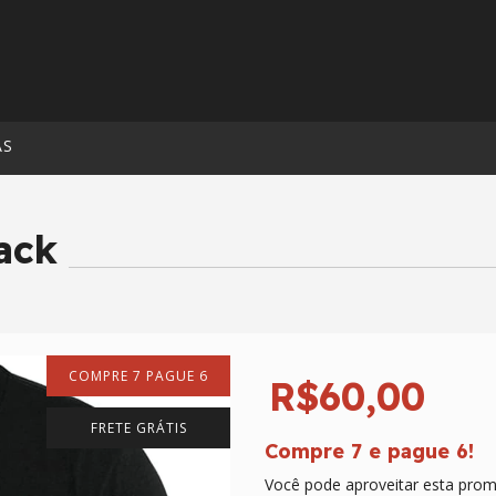
AS
ack
COMPRE 7 PAGUE 6
R$60,00
FRETE GRÁTIS
Compre 7 e pague 6!
Você pode aproveitar esta prom