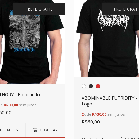
FRETE GRÁTIS
FRETE GRÁTI
HORY - Blood in Ice
ABOMINABLE PUTRIDITY -
Logo
de
R$30,00
sem juros
60,00
2
x de
R$30,00
sem juros
R$60,00
DETALHES
COMPRAR