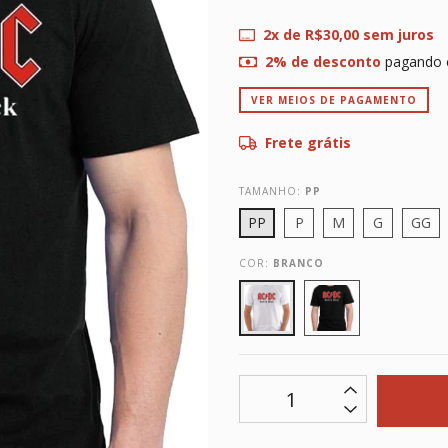
2
x de
R$30,00
sem juros
2% de desconto
pagando 
VER MEIOS DE PAGAMENTO
Frete grátis
TAMANHO:
PP
PP
P
M
G
GG
COR:
BRANCO