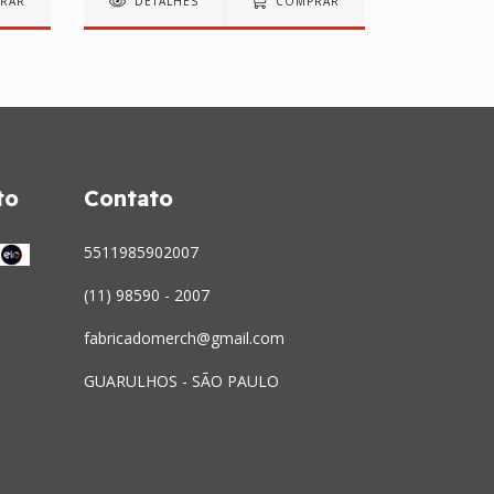
RAR
DETALHES
COMPRAR
DETAL
to
Contato
5511985902007
(11) 98590 - 2007
fabricadomerch@gmail.com
GUARULHOS - SÃO PAULO