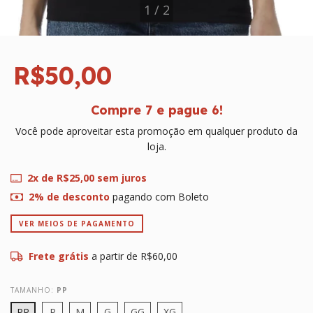
1
/
2
R$50,00
Compre 7 e pague 6!
Você pode aproveitar esta promoção em qualquer produto da
loja.
2
x de
R$25,00
sem juros
2% de desconto
pagando com Boleto
VER MEIOS DE PAGAMENTO
Frete grátis
a partir de
R$60,00
TAMANHO:
PP
PP
P
M
G
GG
XG