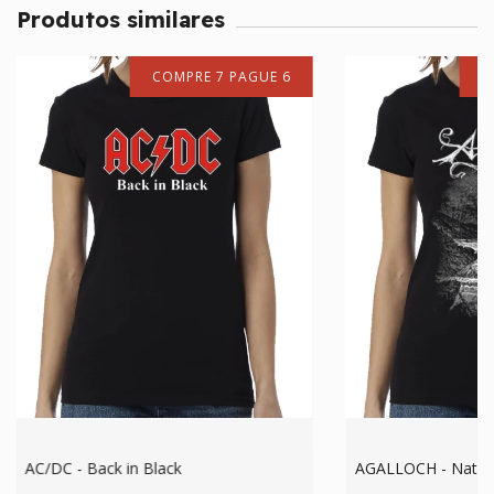
Produtos similares
COMPRE 7 PAGUE 6
C
AC/DC - Back in Black
AGALLOCH - Natur