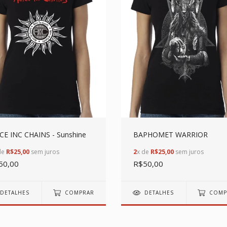
CE INC CHAINS - Sunshine
BAPHOMET WARRIOR
de
R$25,00
sem juros
2
x de
R$25,00
sem juros
50,00
R$50,00
DETALHES
COMPRAR
DETALHES
COMP