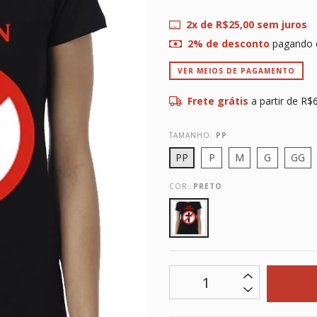
2
x de
R$25,00
sem juros
2% de desconto
pagando 
VER MEIOS DE PAGAMENTO
Frete grátis
a partir de
R$6
TAMANHO:
PP
PP
P
M
G
GG
COR:
PRETO