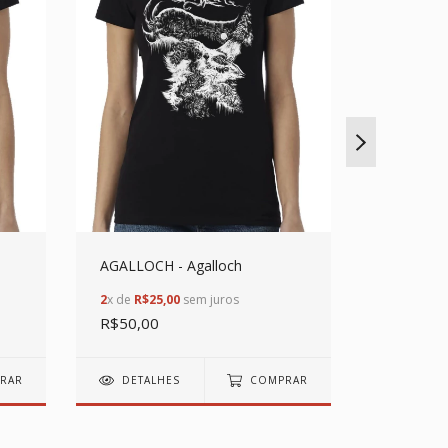
AGALLOCH - Agalloch
AC/DC - B
2
x de
R$25,00
sem juros
2
x de
R$25
R$50,00
R$50,00
RAR
DETALHES
COMPRAR
DETAL