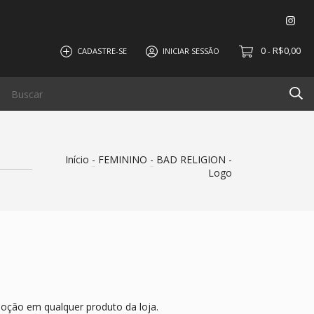
0
R$0,00
CADASTRE-SE
INICIAR SESSÃO
-
Início
-
FEMININO
-
BAD RELIGION -
Logo
oção em qualquer produto da loja.