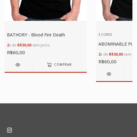
BATHORY - Blood Fire Death
3 CORES
ABOMINABLE PUTR
2
x de
R$30,00
sem juros
R$60,00
2
x de
R$30,00
sem jur
R$60,00
COMPRAR