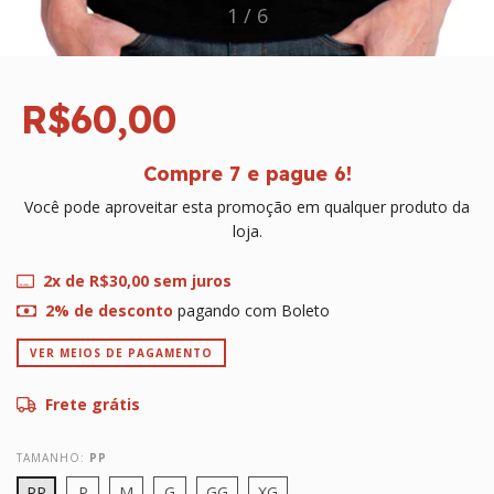
1
/
6
R$60,00
Compre 7 e pague 6!
Você pode aproveitar esta promoção em qualquer produto da
loja.
2
x de
R$30,00
sem juros
2% de desconto
pagando com Boleto
VER MEIOS DE PAGAMENTO
Frete grátis
TAMANHO:
PP
PP
P
M
G
GG
XG