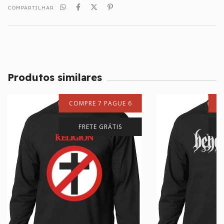
COMPARTILHAR
Produtos similares
COMPRE 7 PAGUE 6
C
FRETE GRÁTIS