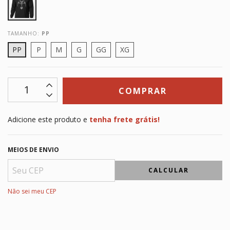
TAMANHO:
PP
PP
P
M
G
GG
XG
Adicione este produto e
tenha frete grátis!
MEIOS DE ENVIO
CALCULAR
Não sei meu CEP